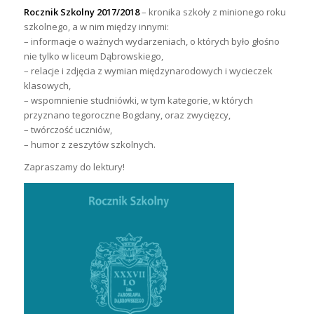
Rocznik Szkolny 2017/2018
– kronika szkoły z minionego roku
szkolnego, a w nim między innymi:
– informacje o ważnych wydarzeniach, o których było głośno
nie tylko w liceum Dąbrowskiego,
– relacje i zdjęcia z wymian międzynarodowych i wycieczek
klasowych,
– wspomnienie studniówki, w tym kategorie, w których
przyznano tegoroczne Bogdany, oraz zwycięzcy,
– twórczość uczniów,
– humor z zeszytów szkolnych.
Zapraszamy do lektury!