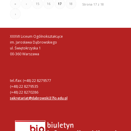
«
‹
15
16
17
18
Strona 17 z 18
›
XXXVII Liceum Ogólnokształcące
im. Jarosława Dąbrowskiego
ul. Świętokrzyska 1
00-360 Warszawa
tel./fax: (+48) 22 8279577
(+48) 22 8279535
(+48) 22 8270286
sekretariat@dabrowski37lo.edu.pl