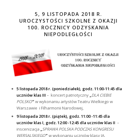
5, 9 LISTOPADA 2018 R.
UROCZYSTOŚCI SZKOLNE Z OKAZJI
100. ROCZNICY ODZYSKANIA
NIEPODLEGŁOŚCI
5 listopada 2018 r. (poniedziałek), godz. 11:00-11:45 dla
uczniów klas III
– koncert patriotyczny
„
DLA CIEBIE
POLSKO
”
w wykonaniu artystów Teatru Wielkiego w
Warszawie i Filharmonii Narodowej,
9 listopada 2018 r. (piątek), godz. 11:00 -11:45 dla
uczniów klas I,
godz. 12:00 -12:45 dla uczniów klas II
–
inscenizacja
„
SPRAWA POLSKA PODCZAS KONGRESU
WERSALSKIEGO
”
w wykonaniu uczniów klasy IA.