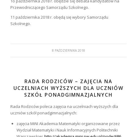
1o października 2018 r. obędzie się debata kandydatów na
Przewodniczącego Samorządu Szkolnego.
11 października 2018 r. obędą się wybory Samorządu
Szkolnego.
8 PAŹDZIERNIKA 2018
RADA RODZICÓW – ZAJĘCIA NA
UCZELNIACH WYŻSZYCH DLA UCZNIÓW
SZKÓŁ PONADGIMNAZJALNYCH
Rada Rodziców poleca zajęcia na uczelniach wyższych dla
uczniów szkół ponadgimnazjalnych:
zajęcia MiNI Akademia Matematyki organizowane przez
Wydział Matematyki i Nauk Informacyjnych Politechniki
Warszawskiej:
http://akademia.mini.pw.edu.pl/node/686
,