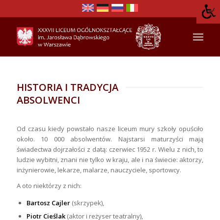
HISTORIA I TRADYCJA
ABSOLWENCI
Od czasu kiedy powstało nasze liceum mury szkoły opuściło
około. 10 000 absolwentów. Najstarsi maturzyści mają
świadectwa dojrzałości z datą: czerwiec 1952 r. Wielu z nich, to
ludzie wybitni, znani nie tylko w kraju, ale i na świecie: aktorzy,
inżynierowie, lekarze, malarze, nauczyciele, sportowcy.
A oto niektórzy z nich:
Bartosz Cajler
(skrzypek),
Piotr Cieślak
(aktor i reżyser teatralny),