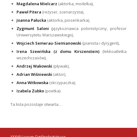
Magdalena Mielcarz
(aktorka, modelka),
Paweł Pitera
(reżyser, scenarzysta),
Joanna Pałucka
(aktorka, piosenkarka),
Zygmunt Saloni
(językoznawca polonistyczny, profesor
Uniwersytetu Warszawskiego),
Wojciech Semerau-Siemianowski
(pianista i dyrygent),
Irena Szewińska (z domu Kirszenstein)
(lekkoatletka
wszechczasów),
Andrzej Wakowski
(pływak),
Adrian Wiśniewski
(aktor),
Anna Witkowska
(skrzypaczka),
Izabela Zubko
(poetka).
Ta lista pozostaje otwarta…
XXXVII Liceum Ogólnokształcące