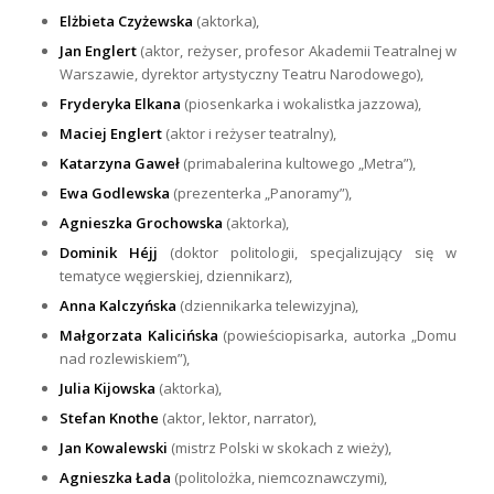
Elżbieta Czyżewska
(aktorka),
Jan Englert
(aktor, reżyser, profesor Akademii Teatralnej w
Warszawie, dyrektor artystyczny Teatru Narodowego),
Fryderyka Elkana
(piosenkarka i wokalistka jazzowa),
Maciej Englert
(aktor i reżyser teatralny),
Katarzyna Gaweł
(primabalerina kultowego „Metra”),
Ewa Godlewska
(prezenterka „Panoramy”),
Agnieszka Grochowska
(aktorka),
Dominik Héjj
(doktor politologii, specjalizujący się w
tematyce węgierskiej, dziennikarz),
Anna Kalczyńska
(dziennikarka telewizyjna),
Małgorzata Kalicińska
(powieściopisarka, autorka „Domu
nad rozlewiskiem”),
Julia Kijowska
(aktorka),
Stefan Knothe
(aktor, lektor, narrator),
Jan Kowalewski
(mistrz Polski w skokach z wieży),
Agnieszka Łada
(politolożka, niemcoznawczymi),