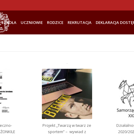
SZKOŁA
UCZNIOWIE
RODZICE
REKRUTACJA
DEKLARACJA DOSTĘ
łeczno-
Projekt „Twarzą w twarz ze
Działaln
 ŻONKILE
sportem” – wywiad z
2020/202