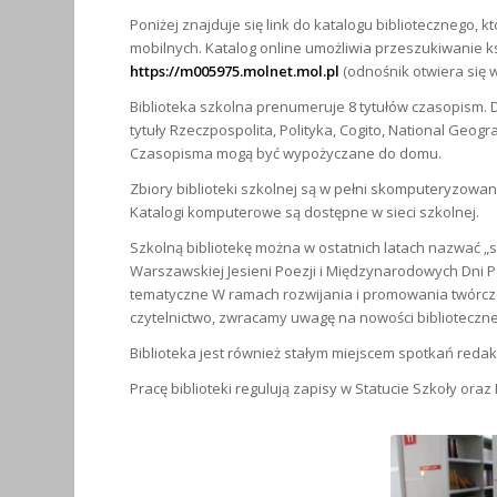
Poniżej znajduje się link do katalogu bibliotecznego,
mobilnych. Katalog online umożliwia przeszukiwanie ksi
https://m005975.molnet.mol.pl
(odnośnik otwiera się 
Biblioteka szkolna prenumeruje 8 tytułów czasopism.
tytuły Rzeczpospolita, Polityka, Cogito, National Geogra
Czasopisma mogą być wypożyczane do domu.
Zbiory biblioteki szkolnej są w pełni skomputeryzowa
Katalogi komputerowe są dostępne w sieci szkolnej.
Szkolną bibliotekę można w ostatnich latach nazwać „s
Warszawskiej Jesieni Poezji i Międzynarodowych Dni 
tematyczne W ramach rozwijania i promowania twórczo
czytelnictwo, zwracamy uwagę na nowości biblioteczne, 
Biblioteka jest również stałym miejscem spotkań redakc
Pracę biblioteki regulują zapisy w Statucie Szkoły or