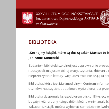
AKTUALNOŚCI
BIBLIOTEKA
„Kochajmy książki, które są duszą szkół. Martwe to b
Jan Amos Komeński
Zadaniem biblioteki szkolnej jest usprawnianie proce
nauczycieli, miejscem cichej pracy, czytania, zbierani
nieprzeczytanie lektury, więc uczniowie nie czują tu pr
Biblioteka, która jest Multimedialnym Centrum Informa
uczniów i nauczycieli, dodatkowo wydzielona jest prz
Biblioteka dysponuje księgozbiorem blisko 18 tysięcy
bogaty i różnorodny księgozbiór. Można w nim znaleźć 
zakupami. Książki można wybierać samodzielnie (wolny