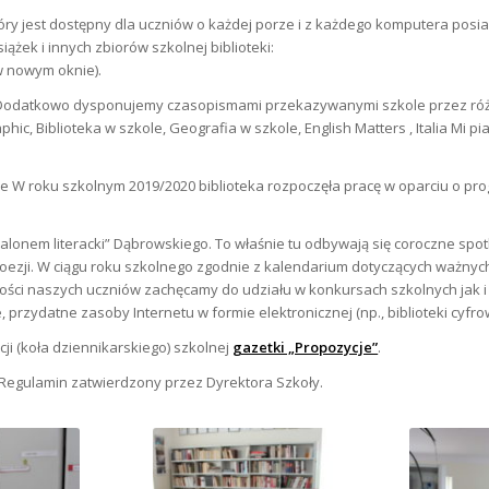
 który jest dostępny dla uczniów o każdej porze i z każdego komputera pos
ążek i innych zbiorów szkolnej biblioteki:
w nowym oknie).
 Dodatkowo dysponujemy czasopismami przekazywanymi szkole przez różne
phic, Biblioteka w szkole, Geografia w szkole, English Matters , Italia Mi pi
ne W roku szkolnym 2019/2020 biblioteka rozpoczęła pracę w oparciu o p
alonem literacki” Dąbrowskiego. To właśnie tu odbywają się coroczne spo
Poezji. W ciągu roku szkolnego zgodnie z kalendarium dotyczących ważnyc
ści naszych uczniów zachęcamy do udziału w konkursach szkolnych jak i
przydatne zasoby Internetu w formie elektronicznej (np., biblioteki cyfro
ji (koła dziennikarskiego) szkolnej
gazetki „Propozycje”
.
az Regulamin zatwierdzony przez Dyrektora Szkoły.