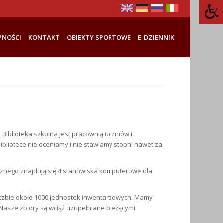
PNOŚCI
KONTAKT
OBIEKTY SPORTOWE
E-DZIENNIK
Biblioteka szkolna jest pracownią uczniów i
bibliotece nie oceniamy i nie stawiamy stopni nawet za
ręcznego znajdują się 4 stanowiska komputerowe dla
liczbie około 1000 jednostek inwentarzowych. Mamy
 Nasze zbiory są wciąż uzupełniane bieżącymi