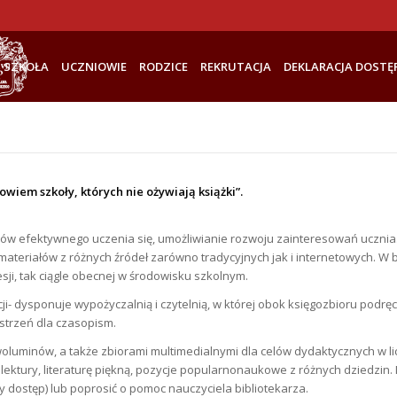
SZKOŁA
UCZNIOWIE
RODZICE
REKRUTACJA
DEKLARACJA DOSTĘ
owiem szkoły, których nie ożywiają książki”.
sów efektywnego uczenia się, umożliwianie rozwoju zainteresowań ucznia. 
a materiałów z różnych źródeł zarówno tradycyjnych jak i internetowych. W 
esji, tak ciągle obecnej w środowisku szkolnym.
cji- dysponuje wypożyczalnią i czytelnią, w której obok księgozbioru pod
estrzeń dla czasopism.
 woluminów, a także zbiorami multimedialnymi dla celów dydaktycznych w 
lektury, literaturę piękną, pozycje popularnonaukowe z różnych dziedzin.
 dostęp) lub poprosić o pomoc nauczyciela bibliotekarza.