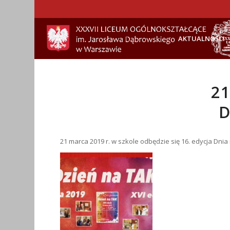
AKTUALNOŚCI
21
D
21 marca 2019 r. w szkole odbędzie się 16. edycja Dnia