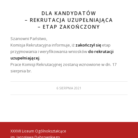
DLA KANDYDATÓW
– REKRUTACJA UZUPEŁNIAJĄCA
– ETAP ZAKOŃCZONY
Szanowni Państwo,
Komisja Rekrutacyjna informuje, iż
zakończył się
etap
przyjmowania i weryfikowania wniosków
do rekrutacji
uzupełniającej
.
Prace Komisji Rekrutacyjnej zostaną wznowione w dn. 17
sierpnia br.
6 SIERPNIA 2021
XXXVII Liceum Ogólnokształcące
im. Jarosława Dąbrowskiego