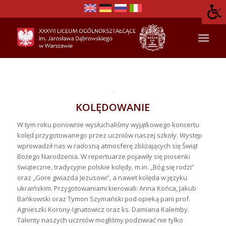
KOLĘDOWANIE
W tym roku ponownie wysłuchaliśmy wyjątkowego koncertu
kolęd przygotowanego przez uczniów naszej szkoły. Występ
wprowadził nas w radosną atmosferę zbliżających się Świąt
Bożego Narodzenia. W repertuarze pojawiły się piosenki
świąteczne, tradycyjne polskie kolędy, m.in. „Bóg się rodzi”
oraz „Gore gwiazda Jezusowi”, a nawet kolęda w języku
ukraińskim. Przygotowaniami kierowali: Anna Końca, Jakub
Bańkowski oraz Tymon Szymański pod opieką pani prof.
Agnieszki Korony-Ignatowicz oraz ks. Damiana Kalemby.
Talenty naszych uczniów mogliśmy podziwiać nie tylko