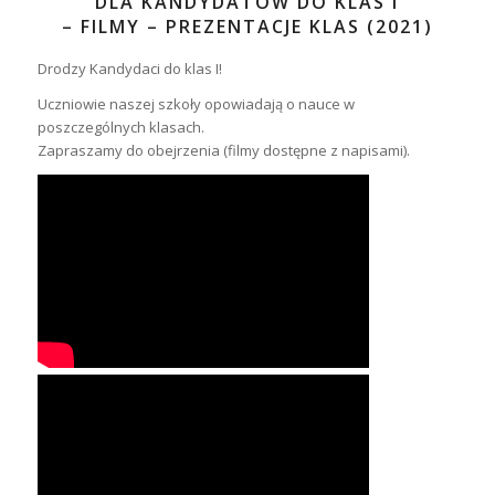
DLA KANDYDATÓW DO KLAS I
– FILMY – PREZENTACJE KLAS (2021)
Drodzy Kandydaci do klas I!
Uczniowie naszej szkoły opowiadają o nauce w
poszczególnych klasach.
Zapraszamy do obejrzenia (filmy dostępne z napisami).