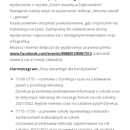
wydarzenie o nazwie „Dzień otwarty w Dąbrowskim”.
Następnie należy wejść w wydarzenie i kliknąć „Wezmę udział”
– i gotowe!
Każdy powinien otrzymać powiadomienie, gdy rozpocznie się
transmisja na żywo. Zachęcamy do odwiedzania strony
wydarzenia i zapoznania się z dostępnymi materiałami oraz
infografiką.
Możesz również dołączyć do wydarzenia za pomocą linku:
www.facebook.com/events/898891390957313
(odnośnik
otwiera się w nowej zakładce).
Harmonogram
„Dnia otwartego dla kandydatów”:
17:00-17:15 – rozmowa z Dyrekcją i czas na zadawanie
pytań o przebieg rekrutacji.
Dyrekcja przedstawi podstawowe informacje o szkole oraz
te dotyczące rekrutacji do naszego liceum na rok szkolny
2021/2022. Będzie również czas na zadanie pytań Dyrekcji.
17:15-17:30 – uczniowie szkoły opowiadają o klasach i
wydarzeniach kulturalnych w szkole.
Uczniowie przedstawią oddziały zaplanowane na rok
szkolny 2021/2022 oraz opowiedzą również, jak wygląda