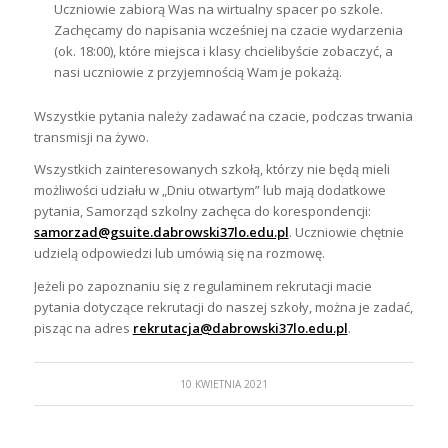
Uczniowie zabiorą Was na wirtualny spacer po szkole.
Zachęcamy do napisania wcześniej na czacie wydarzenia
(ok. 18:00), które miejsca i klasy chcielibyście zobaczyć, a
nasi uczniowie z przyjemnością Wam je pokażą.
Wszystkie pytania należy zadawać na czacie, podczas trwania
transmisji na żywo.
Wszystkich zainteresowanych szkołą, którzy nie będą mieli
możliwości udziału w „Dniu otwartym” lub mają dodatkowe
pytania, Samorząd szkolny zachęca do korespondencji:
samorzad@gsuite.dabrowski37lo.edu.pl
. Uczniowie chętnie
udzielą odpowiedzi lub umówią się na rozmowę.
Jeżeli po zapoznaniu się z regulaminem rekrutacji macie
pytania dotyczące rekrutacji do naszej szkoły, można je zadać,
pisząc na adres
rekrutacja@dabrowski37lo.edu.pl
.
10 KWIETNIA 2021