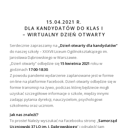
15.04.2021 R.
DLA KANDYDATÓW DO KLAS I
– WIRTUALNY DZIEŃ OTWARTY
Serdecznie zapraszamy na
„Dzień otwarty dla kandydatów”
do naszej szkoły – XXXVII Liceum Ogólnokształcącego im.
Jarosława Dąbrowskiego w Warszawie.
„Dzień otwarty” odbędzie się
15 kwietnia 2021
roku w
godzinach
17:00-18:30
.
Z powodu pandemii wydarzenie zaplanowane jest w formie
on-line na platformie Facebook. Dzień otwarty odbędzie się w
formie transmisji na żywo, podczas której będziecie mogli
uzyskać szczegółowe informacje o szkole, między innymi
zadając pytania dyrekcji, nauczycielom, psychologowi
szkolnemu oraz uczniom.
Jak nas znaleźć?
To proste! Należy wyszukać na Facebooku stronę: „
Samorząd
Uczniowski 37 LO im. J. Dąbrowskiego
” i odnaleźć tam