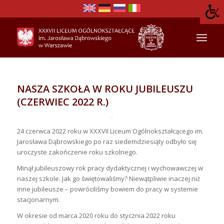
NASZA SZKOŁA W ROKU JUBILEUSZU
(CZERWIEC 2022 R.)
24 czerwca 2022 roku w XXXVII Liceum Ogólnokształcącego im.
Jarosława Dąbrowskiego po raz siedemdziesiąty odbyło się
uroczyste zakończenie roku szkolnego.
Minął jubileuszowy rok pracy dydaktycznej i wychowawczej w
naszej szkole. Jak go świętowaliśmy? Niewątpliwie inaczej niż
inne jubileusze – powróciliśmy bowiem do pracy w systemie
stacjonarnym.
W okresie od marca 2020 roku do stycznia 2022 roku