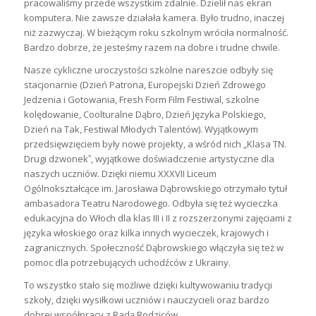
pracowaliśmy przede wszystkim zdalnie. Dzielił nas ekran
komputera. Nie zawsze działała kamera. Było trudno, inaczej
niż zazwyczaj. W bieżącym roku szkolnym wróciła normalność.
Bardzo dobrze, że jesteśmy razem na dobre i trudne chwile.
Nasze cykliczne uroczystości szkolne nareszcie odbyły się
stacjonarnie (Dzień Patrona, Europejski Dzień Zdrowego
Jedzenia i Gotowania, Fresh Form Film Festiwal, szkolne
kolędowanie, Coolturalne Dąbro, Dzień Języka Polskiego,
Dzień na Tak, Festiwal Młodych Talentów). Wyjątkowym
przedsięwzięciem były nowe projekty, a wśród nich „Klasa TN.
Drugi dzwonekˮ, wyjątkowe doświadczenie artystyczne dla
naszych uczniów. Dzięki niemu XXXVII Liceum
Ogólnokształcące im. Jarosława Dąbrowskiego otrzymało tytuł
ambasadora Teatru Narodowego. Odbyła się też wycieczka
edukacyjna do Włoch dla klas III i II z rozszerzonymi zajęciami z
języka włoskiego oraz kilka innych wycieczek, krajowych i
zagranicznych. Społeczność Dąbrowskiego włączyła się też w
pomoc dla potrzebujących uchodźców z Ukrainy.
To wszystko stało się możliwe dzięki kultywowaniu tradycji
szkoły, dzięki wysiłkowi uczniów i nauczycieli oraz bardzo
dobrej współpracy z Radą Rodziców.