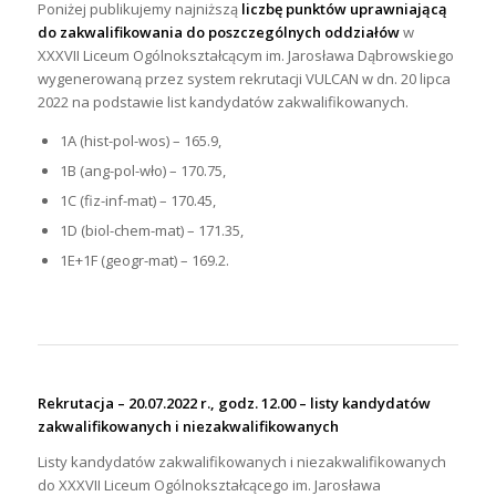
Poniżej publikujemy najniższą
liczbę punktów uprawniającą
do zakwalifikowania do poszczególnych oddziałów
w
XXXVII Liceum Ogólnokształcącym im. Jarosława Dąbrowskiego
wygenerowaną przez system rekrutacji VULCAN w dn. 20 lipca
2022 na podstawie list kandydatów zakwalifikowanych.
1A (hist-pol-wos) – 165.9,
1B (ang-pol-wło) – 170.75,
1C (fiz-inf-mat) – 170.45,
1D (biol-chem-mat) – 171.35,
1E+1F (geogr-mat) – 169.2.
Rekrutacja – 20.07.2022 r., godz. 12.00 – listy kandydatów
zakwalifikowanych i niezakwalifikowanych
Listy kandydatów zakwalifikowanych i niezakwalifikowanych
do XXXVII Liceum Ogólnokształcącego im. Jarosława