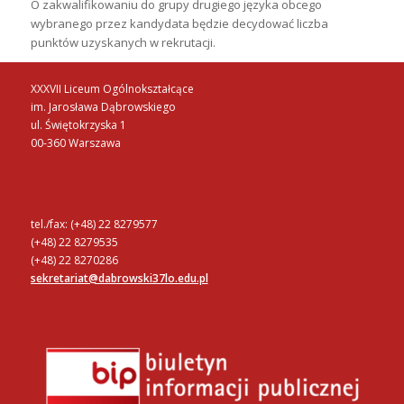
O zakwalifikowaniu do grupy drugiego języka obcego
wybranego przez kandydata będzie decydować liczba
punktów uzyskanych w rekrutacji.
XXXVII Liceum Ogólnokształcące
im. Jarosława Dąbrowskiego
ul. Świętokrzyska 1
00-360 Warszawa
tel./fax: (+48) 22 8279577
(+48) 22 8279535
(+48) 22 8270286
sekretariat@dabrowski37lo.edu.pl