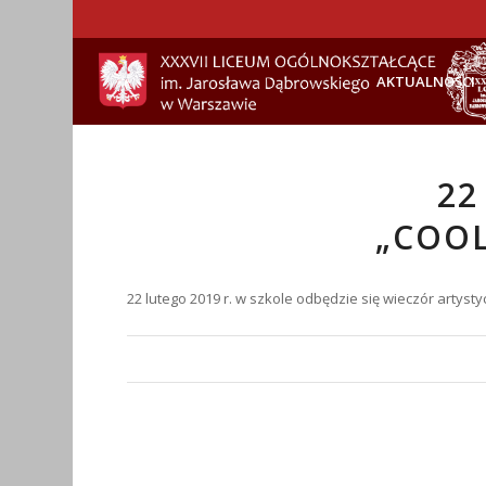
AKTUALNOŚCI
22
„COOL
22 lutego 2019 r. w szkole odbędzie się wieczór artys