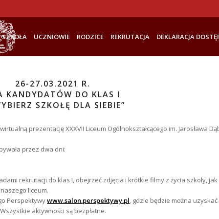
SZKOŁA
UCZNIOWIE
RODZICE
REKRUTACJA
DEKLARACJA DOSTĘ
26-27.03.2021 R.
A KANDYDATÓW DO KLAS I
WYBIERZ SZKOŁĘ DLA SIEBIE”
wirtualną prezentację XXXVII Liceum Ogólnokształcącego im. Jarosława D
dbywała przez dwa dni:
i rekrutacji do klas I, obejrzeć zdjęcia i krótkie filmy z życia szkoły, ja
 naszego liceum.
ego
Perspektywy
www.salon.perspektywy.pl
, gdzie będzie można uzyskać
 Wszystkie aktywności są bezpłatne.