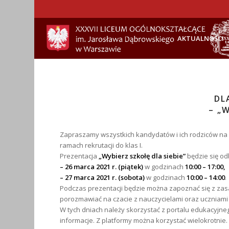
AKTUALNOŚCI
DL
– „
Zapraszamy wszystkich kandydatów i ich rodziców na 
ramach rekrutacji do klas I.
Prezentacja
„Wybierz szkołę dla siebie”
będzie się o
– 26 marca 2021 r. (piątek)
w godzinach
10:00 – 17:00,
– 27 marca 2021 r. (sobota)
w godzinach
10:00 – 14:00
.
Podczas prezentacji będzie można zapoznać się z zasadam
porozmawiać na czacie z nauczycielami oraz uczniami
W tych dniach należy skorzystać z p
ortalu edukacyjn
informacje. Z platformy można korzystać wielokrotnie.