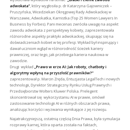
adwokata”
, który wygłosiła p. dr Katarzyna Gajowniczek –
Pruszyńska, Wicedziekan Okręgowej Rady Adwokackiej w
Warszawie, Adwokatka, Karnistka (Top 25 Women Lawyers In
Business by Forbes). Pani mecenas zwróciła uwagę na aspekt
zawodu adwokata z perspektywy kobiety, zaprezentowała
różnorodne aspekty praktyki adwokackiej, skupiając się na
doświadczeniach kobiet w tej profesji. Wykład był inspirujący i
dawał uczniom wgląd w różnorodność ścieżek kariery
prawniczej, oraz tego, jak przebiega kariera naukowa w
zawodzie.
Drugi wykład
„Prawo w erze AI: Jak roboty, chatboty i
algorytmy wpłyną na przyszłość prawników?”
zaprezentował p. Marcin Zręda, Entuzjasta LegalTech i nowych
technologii, Dyrektor Strategiczny Rynku Usług Prawnych i
Przedsiębiorstw Wolters Kluwer Polska. Prelegent
skoncentrował się wykorzystaniu AI w prawie, omówił
zastosowanie technologii AI w różnych obszarach prawa,
analizując korzyści i wyzwania wynikające z jej rozwoju.
Najatrakcyjniejszą, ostatnią częścią Dnia Prawa, była symulacja
rozprawy karnej, która oparta została na faktach,