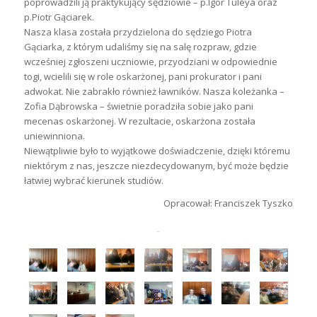
poprowadzili ją praktykujący sędziowie – p.Igor Tuleya oraz
p.Piotr Gąciarek.
Nasza klasa została przydzielona do sędziego Piotra
Gąciarka, z którym udaliśmy się na salę rozpraw, gdzie
wcześniej zgłoszeni uczniowie, przyodziani w odpowiednie
togi, wcielili się w role oskarżonej, pani prokurator i pani
adwokat. Nie zabrakło również ławników. Nasza koleżanka –
Zofia Dąbrowska – świetnie poradziła sobie jako pani
mecenas oskarżonej. W rezultacie, oskarżona została
uniewinniona.
Niewątpliwie było to wyjątkowe doświadczenie, dzięki któremu
niektórym z nas, jeszcze niezdecydowanym, być może będzie
łatwiej wybrać kierunek studiów.
Opracował: Franciszek Tyszko