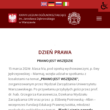
DZIEŃ PRAWA
PRAWO JEST WSZĘDZIE
15 marca 2024r. klasa IVa, pod opieką wychowawczyni, p. Ewy
Jędrzejowskiej – Marmaj, wzięła udział w spotkaniu z
licealistami na temat
„PRAWO JEST WSZĘDZIE”,
zorganizowanym przez Wydział Zarządzania Uniwersytetu
Warszawskiego. Po przywitaniu przybyłych gości przez prof.
dr. hab. Grzegorza Karasiewicza, Dziekana Wydziału
Zarządzania UW oraz przez p. Elżbietę Piotrowską –Albin –
wiceprezes Fundacji Edukacji Prawnej Iustitia, młodzież
wysłuchała wykładów na temat:
„Blaski i cienie zawodu