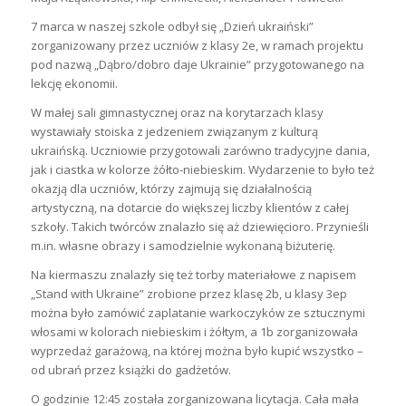
7 marca w naszej szkole odbył się „Dzień ukraiński”
zorganizowany przez uczniów z klasy 2e, w ramach projektu
pod nazwą „Dąbro/dobro daje Ukrainie” przygotowanego na
lekcję ekonomii.
W małej sali gimnastycznej oraz na korytarzach klasy
wystawiały stoiska z jedzeniem związanym z kulturą
ukraińską. Uczniowie przygotowali zarówno tradycyjne dania,
jak i ciastka w kolorze żółto-niebieskim. Wydarzenie to było też
okazją dla uczniów, którzy zajmują się działalnością
artystyczną, na dotarcie do większej liczby klientów z całej
szkoły. Takich twórców znalazło się aż dziewięcioro. Przynieśli
m.in. własne obrazy i samodzielnie wykonaną biżuterię.
Na kiermaszu znalazły się też torby materiałowe z napisem
„Stand with Ukraine” zrobione przez klasę 2b, u klasy 3ep
można było zamówić zaplatanie warkoczyków ze sztucznymi
włosami w kolorach niebieskim i żółtym, a 1b zorganizowała
wyprzedaż garażową, na której można było kupić wszystko –
od ubrań przez książki do gadżetów.
O godzinie 12:45 została zorganizowana licytacja. Cała mała