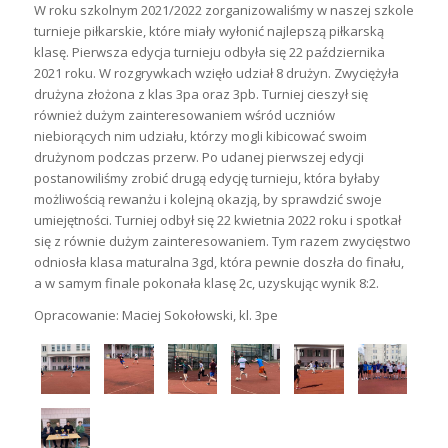
W roku szkolnym 2021/2022 zorganizowaliśmy w naszej szkole
turnieje piłkarskie, które miały wyłonić najlepszą piłkarską
klasę. Pierwsza edycja turnieju odbyła się 22 października
2021 roku. W rozgrywkach wzięło udział 8 drużyn. Zwyciężyła
drużyna złożona z klas 3pa oraz 3pb. Turniej cieszył się
również dużym zainteresowaniem wśród uczniów
niebiorących nim udziału, którzy mogli kibicować swoim
drużynom podczas przerw. Po udanej pierwszej edycji
postanowiliśmy zrobić drugą edycję turnieju, która byłaby
możliwością rewanżu i kolejną okazją, by sprawdzić swoje
umiejętności. Turniej odbył się 22 kwietnia 2022 roku i spotkał
się z równie dużym zainteresowaniem. Tym razem zwycięstwo
odniosła klasa maturalna 3gd, która pewnie doszła do finału,
a w samym finale pokonała klasę 2c, uzyskując wynik 8:2.
Opracowanie: Maciej Sokołowski, kl. 3pe