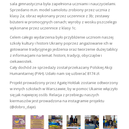
sala gimnastyczna była zapełniona uczniami i nauczycielami.
Sprzedano m.in. model samolotu zrobiony przez ucznia z
klasy 2a; obraz wykonany przez uczennice z 3b; zestawy
biżuterii w promocyjnych cenach; wyroby z wosku pszczelego
wykonane przez uczennice z klasy 1c.
Celem całego wydarzenia było przybliżenie uczniom naszej
szkoły kultury i historii Ukrainy poprzez angażowanie ich w
gotowanie tradycyjnego jedzenia oraz tworzenie dużej tablicy
z informacjami na temat: historii, tradycji, obyczajów i
ciekawostek.
Cały dochód ze sprzedaży został przekazany Polskiej Akcji
Humanitarnej (PAH). Udało nam się uzbierać 8174 zł.
Projekt prowadzony przez Agatę Hołdak zostanie odtworzony
w innych szkołach w Warszawie, by w pomoc Ukainie włączyło
się jak najwięcej osób. Relacja z przebiegu naszych
kiermaszów jest prowadzona na instagramie projektu
(@dobro_daje).