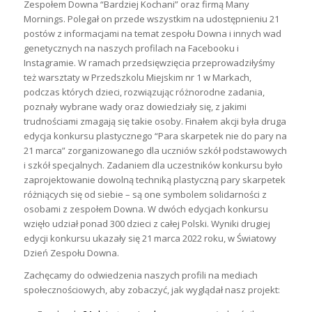
Zespołem Downa “Bardziej Kochani” oraz firmą Many
Mornings. Polegał on przede wszystkim na udostępnieniu 21
postów z informacjami na temat zespołu Downa i innych wad
genetycznych na naszych profilach na Facebooku i
Instagramie. W ramach przedsięwzięcia przeprowadziłyśmy
też warsztaty w Przedszkolu Miejskim nr 1 w Markach,
podczas których dzieci, rozwiązując różnorodne zadania,
poznały wybrane wady oraz dowiedziały się, z jakimi
trudnościami zmagają się takie osoby. Finałem akcji była druga
edycja konkursu plastycznego “Para skarpetek nie do pary na
21 marca” zorganizowanego dla uczniów szkół podstawowych
i szkół specjalnych. Zadaniem dla uczestników konkursu było
zaprojektowanie dowolną techniką plastyczną pary skarpetek
różniących się od siebie – są one symbolem solidarności z
osobami z zespołem Downa. W dwóch edycjach konkursu
wzięło udział ponad 300 dzieci z całej Polski. Wyniki drugiej
edycji konkursu ukazały się 21 marca 2022 roku, w Światowy
Dzień Zespołu Downa.
Zachęcamy do odwiedzenia naszych profili na mediach
społecznościowych, aby zobaczyć, jak wyglądał nasz projekt: