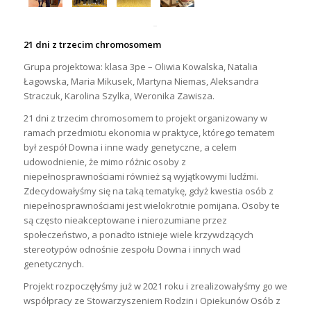
21 dni z trzecim chromosomem
Grupa projektowa: klasa 3pe – Oliwia Kowalska, Natalia
Łagowska, Maria Mikusek, Martyna Niemas, Aleksandra
Straczuk, Karolina Szylka, Weronika Zawisza.
21 dni z trzecim chromosomem to projekt organizowany w
ramach przedmiotu ekonomia w praktyce, którego tematem
był zespół Downa i inne wady genetyczne, a celem
udowodnienie, że mimo różnic osoby z
niepełnosprawnościami również są wyjątkowymi ludźmi.
Zdecydowałyśmy się na taką tematykę, gdyż kwestia osób z
niepełnosprawnościami jest wielokrotnie pomijana. Osoby te
są często nieakceptowane i nierozumiane przez
społeczeństwo, a ponadto istnieje wiele krzywdzących
stereotypów odnośnie zespołu Downa i innych wad
genetycznych.
Projekt rozpoczęłyśmy już w 2021 roku i zrealizowałyśmy go we
współpracy ze Stowarzyszeniem Rodzin i Opiekunów Osób z