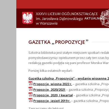
AKTUALNOŚCI
„
”
GAZETKA
PROPOZYCJE
Szkolna biblioteka jest stałym miejscem spotkań redakc
pomysłodawczynią i opiekunem przez cały ten czas by
redakcją gazetki podjęła się pani profesor Monika War
Poniżej kilka ostatnich wydań:
Gazetka szkolna „Propozycje” – wydanie wiosenne 
Propozcje, wiosna 2022 r.
– gazetka szkolna „Prop
Propozcje, 2020/2021
– gazetka szkolna „Propozyc
Propozcje, 2020, I kwartał
– gazetka szkolna „Propo
Propozcje, jesień 2019 r.
– gazetka szkolna „Propozy
Zapraszamy do lektury!