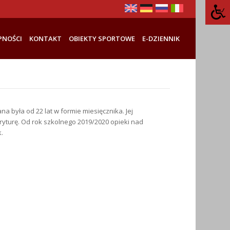
PNOŚCI
KONTAKT
OBIEKTY SPORTOWE
E-DZIENNIK
a była od 22 lat w formie miesięcznika. Jej
yturę. Od rok szkolnego 2019/2020 opieki nad
.