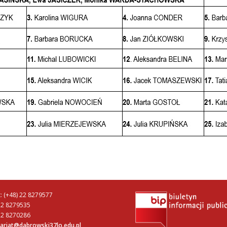
ax: (+48) 22 8279577
22 8279535
22 8270286
tariat@dabrowski37lo.edu.pl