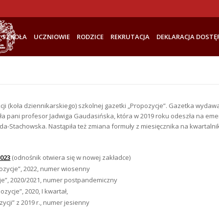
SZKOŁA
UCZNIOWIE
RODZICE
REKRUTACJA
DEKLARACJA DOSTĘ
ji (koła dziennikarskiego) szkolnej gazetki „Propozycje”. Gazetka wydawan
ła pani profesor Jadwiga Gaudasińska, która w 2019 roku odeszła na emer
da-Stachowska. Nastąpiła też zmiana formuły z miesięcznika na kwartalnik
2023
(odnośnik otwiera się w nowej zakładce)
ozycje”, 2022, numer wiosenny
je”, 2020/2021, numer postpandemiczny
zycje”, 2020, I kwartał,
cji” z 2019 r., numer jesienny