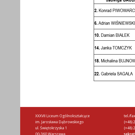
XXXVII Liceum Ogólnokształcące
tel./f
im. Jarosława Dąbrowskiego
(+48) 
ul. Świętokrzyska 1
(+48) 
00-360 Warszawa
sekre