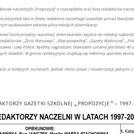
ktorek naczelnych „Propozycji” o czasopiśmie oraz lista redaktorów nacze
te wszystkie lata w fotelu redaktora naczelnego zasiadało ponad dwudzie
ycznym wydawaniem tekstów pióra młodych dziennikarzy.
wnież liczne projekty, warsztaty dziennikarskie i wyjścia do redakcji najb
edaktorów: „Życia Warszawy”, „Rzeczpospolitej”, „Gazety Wyborczej”, „Polit
awie i całej Polsce. Byliśmy nagradzani. Dowodem uznania jest blisko 40 d
ych dziedzin. W gronie redakcyjnym znajdują się miłośnicy sportów ekstrem
no w kolejnych numerach. Jednak mimo zmian i modernizacji jednymi z w
„
”
AKTORZY GAZETKI SZKOLNEJ
PROPOZYCJE
– 1997-