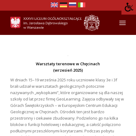
Warsztaty terenowe w Chęcinach
(wrzesień 2025)
W dniach 15–19 września 2025 roku uczniowie klasy 3e i 3f
brali udział w warsztatach geologicznych potocznie
nazywanych „wykopkami”, które organizowane są dla naszej
szkoły od lat przez firmę GeoLearning. Zajęcia odbywały się w
Górach Świętokrzyskich – w Europejskim Centrum Edukacji
Geologicznej w Chęcinach. Ośrodek ten jest bardzo
przestronny i ciekawie zbudowany. Podzielono go na kilka
bloków o funkcji hotelowej i edukacyjnej, a całość połączono
podłużnymi przeszklonymi korytarzami. Podczas pobytu