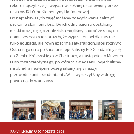
rekord najszybszego wejścia, wcześniej ustanowiony przez
uczniów IX LO im. Klementyny Hoffmanowej.
Do najciekawszych zajęć możemy zdecydowanie zaliczyć
szukanie skamieniałości. Do ich odnalezienia dostaliśmy
młotki oraz gogle, a znaleziska mogliśmy zabrać ze sobą do
domu. Wszystko to sprawiło, że wyjazd ten był dla nas nie
tylko edukacją, ale również formą satysfakcjonującej rozrywki.
Ostatniego dnia po śniadaniu opuściliśmy ECEG i udaliśmy się
do Zamku Królewskiego w Chęcinach, a następnie do Muzeum
Hutnictwa Starożytnego, po którego zwiedzeniu pojechaliśmy
na obiad, a następnie pożegnaliśmy się z naszymi
przewodnikami – studentami UW – i wyruszyliśmy w drogę
powrotną do Warszawy.
XXXVII Liceum Ogólnokształcące