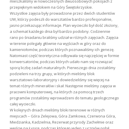
mieszkaliśmy w nowoczesnych dwuosobowych pokojach z
przepięknym widokiem na Góry Świętokrzyskie.
Wszystkie zajęcia były prowadzone przez dwóch studentów
UW, którzy podeszli do warsztatów bardzo profesjonalnie,
jasno przekazując informacje. Plan wycieczki był dość złożony,
a schemat każdego dnia był bardzo podobny. Codziennie
rano po śniadaniu braliśmy udział w różnych zajęciach. Zajęcia
w terenie polegały głównie na wyjściach w góry oraz do
kamieniołomów, podczas których poznawaliśmy ich genezę.
Natomiast część teoretyczna odbywała się najczęściej w formie
konwersatoriów, podczas których udało nam się rozwiązać
sporą liczbę zadań maturalnych. Pierwszego dnia zostaliśmy
podzieleni na trzy grupy, w których mieliśmy blok
warsztatowo-laboratoryjny i dowiedzieliśmy się więcej na
temat różnych minerałów i skał. Następnie mieliśmy zajęcia w
pracowni komputerowej, na których za pomocą trzech
programów zostaliśmy wprowadzeni do tematu geologicznego
całej wycieczki.
W kolejnych dniach mieliśmy bloki terenowe w różnych
miejscach – Góra Zelejowa, Góra Zamkowa, Czerwona Góra,
Miedzianka, Kadzielnia, Rezerwat przyrody Zachełmie oraz
wejście na Łysicę, podczas którego jeden z uczniów pobił