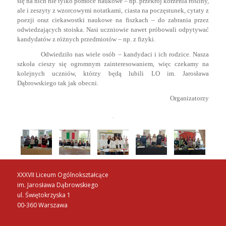
się na nich nie tylko pomoce naukowe – np. przekrój korzenia rośliny,
ale i zeszyty z wzorcowymi notatkami, ciasta na poczęstunek, cytaty z
poezji oraz ciekawostki naukowe na fiszkach – do zabrania przez
odwiedzających stoiska. Nasi uczniowie nawet próbowali odpytywać
kandydatów z różnych przedmiotów – np. z fizyki.
Odwiedziło nas wiele osób – kandydaci i ich rodzice. Nasza
szkoła cieszy się ogromnym zainteresowaniem, więc czekamy na
kolejnych uczniów, którzy będą lubili LO im. Jarosława
Dąbrowskiego tak jak obecni.
Organizatorzy
XXXVII Liceum Ogólnokształcące
im. Jarosława Dąbrowskiego
ul. Świętokrzyska 1
00-360 Warszawa