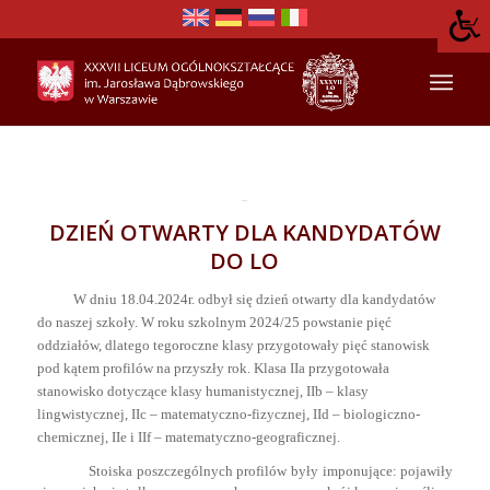
DZIEŃ OTWARTY DLA KANDYDATÓW
DO LO
W dniu 18.04.2024r. odbył się dzień otwarty dla kandydatów
do naszej szkoły. W roku szkolnym 2024/25 powstanie pięć
oddziałów, dlatego tegoroczne klasy przygotowały pięć stanowisk
pod kątem profilów na przyszły rok. Klasa IIa przygotowała
stanowisko dotyczące klasy humanistycznej, IIb – klasy
lingwistycznej, IIc – matematyczno-fizycznej, IId – biologiczno-
chemicznej, IIe i IIf – matematyczno-geograficznej.
Stoiska poszczególnych profilów były imponujące: pojawiły