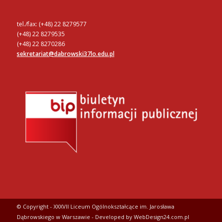
tel./fax: (+48) 22 8279577
(+48) 22 8279535
(+48) 22 8270286
sekretariat@dabrowski37lo.edu.pl
© Copyright - XXXVII Liceum Ogólnokształcące im. Jarosława
Dąbrowskiego w Warszawie - Developed by WebDesign24.com.pl