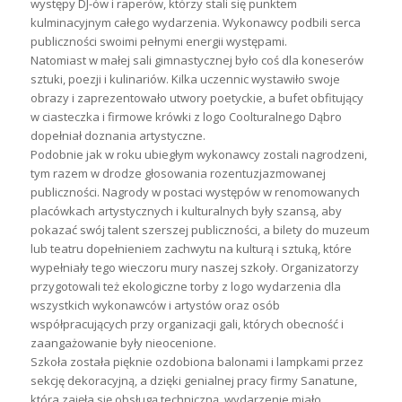
występy DJ-ów i raperów, którzy stali się punktem
kulminacyjnym całego wydarzenia. Wykonawcy podbili serca
publiczności swoimi pełnymi energii występami.
Natomiast w małej sali gimnastycznej było coś dla koneserów
sztuki, poezji i kulinariów. Kilka uczennic wystawiło swoje
obrazy i zaprezentowało utwory poetyckie, a bufet obfitujący
w ciasteczka i firmowe krówki z logo Coolturalnego Dąbro
dopełniał doznania artystyczne.
Podobnie jak w roku ubiegłym wykonawcy zostali nagrodzeni,
tym razem w drodze głosowania rozentuzjazmowanej
publiczności. Nagrody w postaci występów w renomowanych
placówkach artystycznych i kulturalnych były szansą, aby
pokazać swój talent szerszej publiczności, a bilety do muzeum
lub teatru dopełnieniem zachwytu na kulturą i sztuką, które
wypełniały tego wieczoru mury naszej szkoły. Organizatorzy
przygotowali też ekologiczne torby z logo wydarzenia dla
wszystkich wykonawców i artystów oraz osób
współpracujących przy organizacji gali, których obecność i
zaangażowanie były nieocenione.
Szkoła została pięknie ozdobiona balonami i lampkami przez
sekcję dekoracyjną, a dzięki genialnej pracy firmy Sanatune,
która zajęła się obsługą techniczną, wydarzenie miało