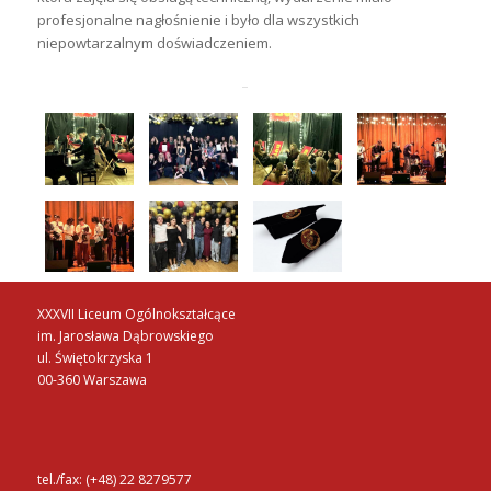
profesjonalne nagłośnienie i było dla wszystkich
niepowtarzalnym doświadczeniem.
XXXVII Liceum Ogólnokształcące
im. Jarosława Dąbrowskiego
ul. Świętokrzyska 1
00-360 Warszawa
tel./fax: (+48) 22 8279577