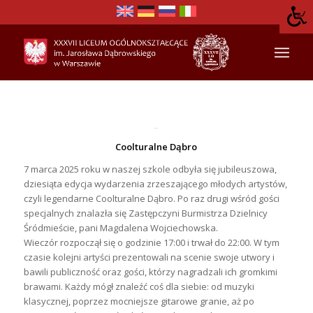
Coolturalne Dąbro
7 marca 2025 roku w naszej szkole odbyła się jubileuszowa,
dziesiąta edycja wydarzenia zrzeszającego młodych artystów,
czyli legendarne Coolturalne Dąbro. Po raz drugi wśród gości
specjalnych znalazła się Zastępczyni Burmistrza Dzielnicy
Śródmieście, pani Magdalena Wojciechowska.
Wieczór rozpoczął się o godzinie 17:00 i trwał do 22:00. W tym
czasie kolejni artyści prezentowali na scenie swoje utwory i
bawili publiczność oraz gości, którzy nagradzali ich gromkimi
brawami. Każdy mógł znaleźć coś dla siebie: od muzyki
klasycznej, poprzez mocniejsze gitarowe granie, aż po