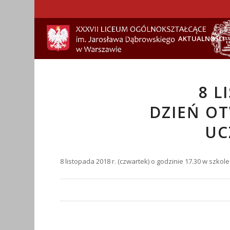
AKTUALNOŚCI
8 L
DZIEŃ O
UC
8 listopada 2018 r. (czwartek) o godzinie 17.30 w szkole