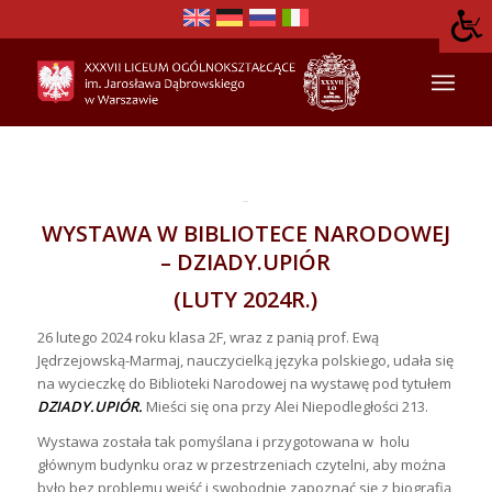
WYSTAWA W BIBLIOTECE NARODOWEJ
– DZIADY.UPIÓR
(LUTY 2024R.)
26 lutego 2024 roku klasa 2F, wraz z panią prof. Ewą
Jędrzejowską-Marmaj, nauczycielką języka polskiego, udała się
na wycieczkę do Biblioteki Narodowej na wystawę pod tytułem
DZIADY.UPIÓR.
Mieści się ona przy Alei Niepodległości 213.
Wystawa została tak pomyślana i przygotowana w holu
głównym budynku oraz w przestrzeniach czytelni, aby można
było bez problemu wejść i swobodnie zapoznać się z biografią