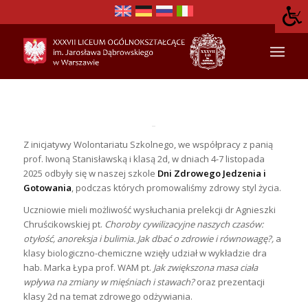
Z inicjatywy Wolontariatu Szkolnego, we współpracy z panią
prof. Iwoną Stanisławską i klasą 2d, w dniach 4-7 listopada
2025 odbyły się w naszej szkole
Dni Zdrowego Jedzenia i
Gotowania
, podczas których promowaliśmy zdrowy styl życia.
Uczniowie mieli możliwość wysłuchania prelekcji dr Agnieszki
Chruścikowskiej pt.
Choroby cywilizacyjne naszych czasów:
otyłość, anoreksja i bulimia. Jak dbać o zdrowie i równowagę?,
a
klasy
biologiczno-chemiczne wzięły udział w wykładzie dra
hab. Marka Łypa prof. WAM pt.
Jak zwiększona masa ciała
wpływa na zmiany w mięśniach i stawach?
oraz prezentacji
klasy 2d na temat zdrowego odżywiania.