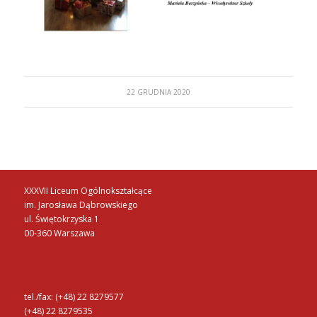
22 GRUDNIA 2020
XXXVII Liceum Ogólnokształcące
im. Jarosława Dąbrowskiego
ul. Świętokrzyska 1
00-360 Warszawa
tel./fax: (+48) 22 8279577
(+48) 22 8279535