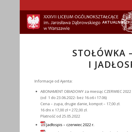
AKTUALNOŚCI
STOŁÓWKA 
I JADŁOS
Informacje od Ajenta:
ABONAMENT OBIADOWY za miesiąc CZERWIEC 2022
(od 1 do 23.06.2022- bez 16.o6 i 17.06)
Cena – zupa, drugie danie, kompot – 17,00 zł.
16 dni x 17,00 zł = 272,00 zł.
Płatność od 25.05.2022
Jadłospis – czerwiec 2022 r.