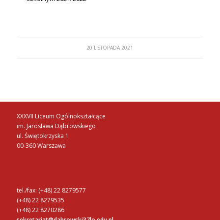
20 LISTOPADA 2021
XXXVII Liceum Ogólnokształcące
im. Jarosława Dąbrowskiego
ul. Świętokrzyska 1
00-360 Warszawa
tel./fax: (+48) 22 8279577
(+48) 22 8279535
(+48) 22 8270286
sekretariat@dabrowski37lo.edu.pl