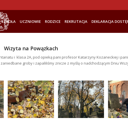
SZKOŁA
UCZNIOWIE
RODZICE
REKRUTACJA
DEKLARACJA DOSTĘ
Wizyta na Powązkach
tariatu i klasa 2A, pod opieką pani profesor Katarzyny Kozaneckiej i pan
y zaniedbane groby i zapaliliśmy znicze z myślą o nadchodzącym Dniu Wszy