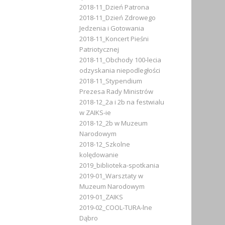
2018-11_Dzień Patrona
2018-11_Dzień Zdrowego
Jedzenia i Gotowania
2018-11_Koncert Pieśni
Patriotycznej
2018-11_Obchody 100-lecia
odzyskania niepodległości
2018-11_Stypendium
Prezesa Rady Ministrów
2018-12_2a i 2b na festwialu
w ZAIKS-ie
2018-12_2b w Muzeum
Narodowym
2018-12_Szkolne
kolędowanie
2019_biblioteka-spotkania
2019-01_Warsztaty w
Muzeum Narodowym
2019-01_ZAIKS
2019-02_COOL-TURA-lne
Dąbro