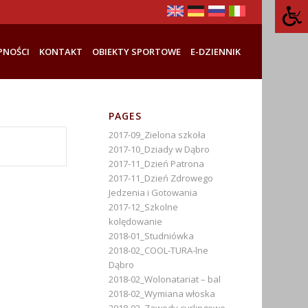
PNOŚCI
KONTAKT
OBIEKTY SPORTOWE
E-DZIENNIK
PAGES
2017-09_Zielona szkoła
2017-10_Dziady w Dąbro
2017-11_Dzień Patrona
2017-11_Dzień Zdrowego
Jedzenia i Gotowania
2017-12_Szkolne
kolędowanie
2018-01_Studniówka
2018-02_COOL-TURA-lne
Dąbro
2018-02_Wolonatariat – bal
2018-02_Wymiana włoska