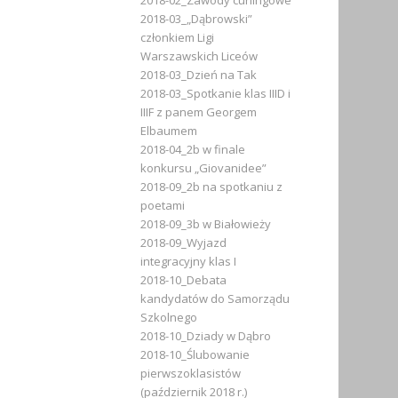
2018-02_Zawody curlingowe
2018-03_„Dąbrowski”
członkiem Ligi
Warszawskich Liceów
2018-03_Dzień na Tak
2018-03_Spotkanie klas IIID i
IIIF z panem Georgem
Elbaumem
2018-04_2b w finale
konkursu „Giovanidee”
2018-09_2b na spotkaniu z
poetami
2018-09_3b w Białowieży
2018-09_Wyjazd
integracyjny klas I
2018-10_Debata
kandydatów do Samorządu
Szkolnego
2018-10_Dziady w Dąbro
2018-10_Ślubowanie
pierwszoklasistów
(październik 2018 r.)