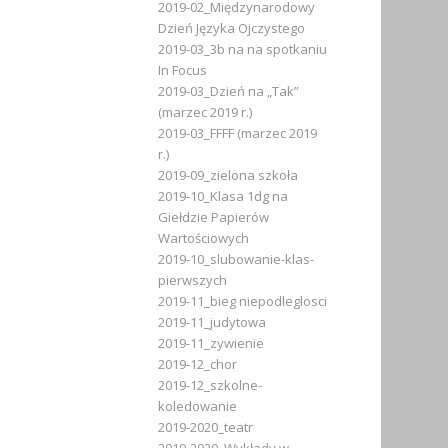
2019-02_Międzynarodowy
Dzień Języka Ojczystego
2019-03_3b na na spotkaniu
In Focus
2019-03_Dzień na „Tak”
(marzec 2019 r.)
2019-03_FFFF (marzec 2019
r.)
2019-09_zielona szkoła
2019-10_Klasa 1dg na
Giełdzie Papierów
Wartościowych
2019-10_slubowanie-klas-
pierwszych
2019-11_bieg niepodleglosci
2019-11_judytowa
2019-11_zywienie
2019-12_chor
2019-12_szkolne-
koledowanie
2019-2020_teatr