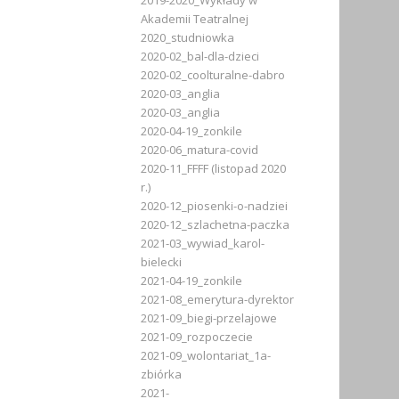
2019-2020_Wykłady w
Akademii Teatralnej
2020_studniowka
2020-02_bal-dla-dzieci
2020-02_coolturalne-dabro
2020-03_anglia
2020-03_anglia
2020-04-19_zonkile
2020-06_matura-covid
2020-11_FFFF (listopad 2020
r.)
2020-12_piosenki-o-nadziei
2020-12_szlachetna-paczka
2021-03_wywiad_karol-
bielecki
2021-04-19_zonkile
2021-08_emerytura-dyrektor
2021-09_biegi-przelajowe
2021-09_rozpoczecie
2021-09_wolontariat_1a-
zbiórka
2021-