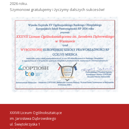
2026 roku.
Szymonowi gratulujemy i życzymy dalszych sukcesów!
XXXVII Liceum Ogólnokształcące
im. Jarosława Dąbrowskiego
ul. Świętokrzyska 1