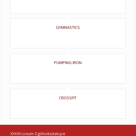
enim. Aliquam loapi.
GYMNASTICS
Cras dapibus. Vivamus elementum semper nisi. Aenean
vulputate eleifend tellus.
PUMPING IRON
Donec pede justo, fringilla vel, aliquet nec, vulputate eget,
arcu. In enim justo, rhoncus.
CROSSFIT
Aenean massa. Cum sociis natoque penatibus et magnis dis
parturient montes, nascetur ridi.
XXXVII Liceum Ogólnokształcące